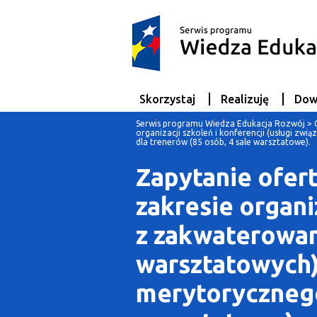
Skorzystaj
Realizuję
Dow
Serwis programu Wiedza Edukacja Rozwój
>
organizacji szkoleń i konferencji (usługi z
dla trenerów (85 osób, 4 sale warsztatowe).
Zapytanie ofer
zakresie organi
z zakwaterowan
warsztatowych)
merytorycznego