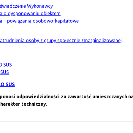
doświadczenie Wykonawcy
nia o dysponowaniu obiektem
nia – powiązania osobowo-kapitałowe
zatrudnienia osoby z grupy społecznie zmarginalizowanej
O SUS
 SUS
LO SUS
 ponosi odpowiedzialności za zawartość umieszczanych na 
charakter techniczny.