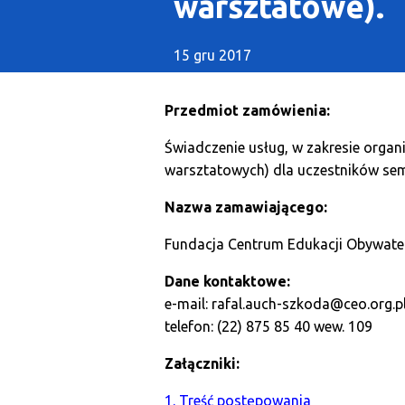
warsztatowe).
15 gru 2017
Przedmiot zamówienia:
Świadczenie usług, w zakresie organ
warsztatowych) dla uczestników sem
Nazwa zamawiającego:
Fundacja Centrum Edukacji Obywatel
Dane kontaktowe:
e-mail: rafal.auch-szkoda@ceo.org.p
telefon: (22) 875 85 40 wew. 109
Załączniki:
1. Treść postępowania