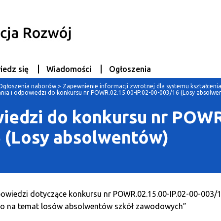
iedz się
Wiadomości
Ogłoszenia
Ogłoszenia naborów
>
Zapewnienie informacji zwrotnej dla systemu kształce
ania i odpowiedzi do konkursu nr POWR.02.15.00-IP.02-00-003/16 (Losy absolwe
wiedzi do konkursu nr POWR
6 (Losy absolwentów)
owiedzi dotyczące konkursu nr POWR.02.15.00-IP.02-00-003/1
go na temat losów absolwentów szkół zawodowych”