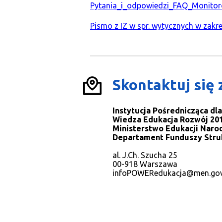
Pytania_i_odpowiedzi_FAQ_Monito
Pismo z IZ w spr. wytycznych w zakr
Skontaktuj się 
Instytucja Pośrednicząca d
Wiedza Edukacja Rozwój 201
Ministerstwo Edukacji Naro
Departament Funduszy Stru
al. J.Ch. Szucha 25
00-918 Warszawa
infoPOWERedukacja@men.gov