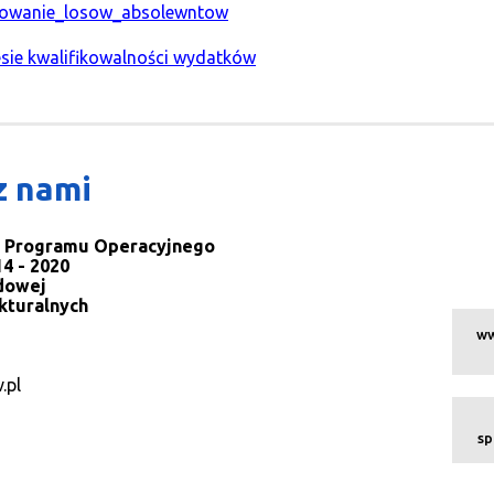
rowanie_losow_absolewntow
esie kwalifikowalności wydatków
z nami
la Programu Operacyjnego
4 - 2020
dowej
kturalnych
ww
.pl
sp