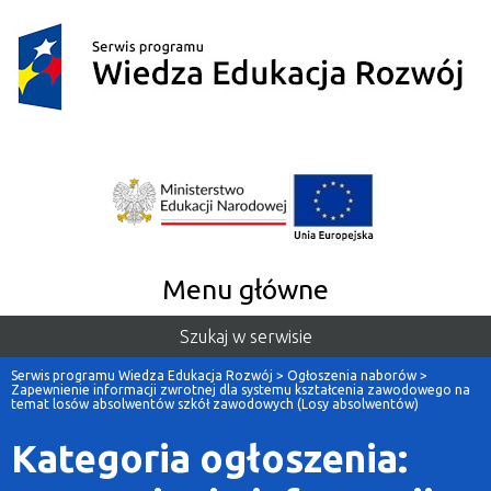
Menu główne
Szukaj w serwisie
Serwis programu Wiedza Edukacja Rozwój
>
Ogłoszenia naborów
>
Zapewnienie informacji zwrotnej dla systemu kształcenia zawodowego na
temat losów absolwentów szkół zawodowych (Losy absolwentów)
Kategoria ogłoszenia: