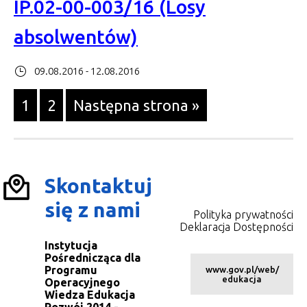
IP.02-00-003/16 (Losy
absolwentów)
09.08.2016 - 12.08.2016
Przejdź
Przejdź
1
2
Następna strona »
do
do
strony
strony
Skontaktuj
się z nami
Polityka prywatności
Deklaracja Dostępności
Instytucja
Pośrednicząca dla
Programu
www.gov.pl/web/
edukacja
Operacyjnego
Wiedza Edukacja
Rozwój 2014 -