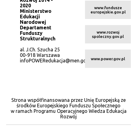
2020
www.fundusze
Ministerstwo
europejskie.gov.pl
Edukacji
Narodowej
Departament
www.rozwoj
Funduszy
spoleczny.gov.pl
Strukturalnych
al. J.Ch. Szucha 25
00-918 Warszawa
www.power.gov.pl
infoPOWERedukacja@men.gov.pl
Strona współfinansowana przez Unię Europejską ze
środków Europejskiego Funduszu Społecznego
w ramach Programu Operacyjnego Wiedza Edukacja
Rozwój