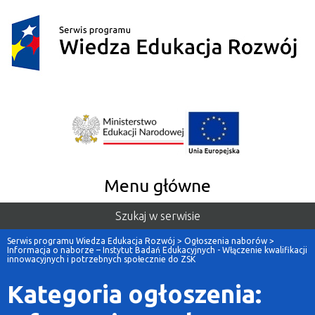
Menu główne
Szukaj w serwisie
Serwis programu Wiedza Edukacja Rozwój
>
Ogłoszenia naborów
>
Informacja o naborze – Instytut Badań Edukacyjnych - Włączenie kwalifikacji
innowacyjnych i potrzebnych społecznie do ZSK
Kategoria ogłoszenia: