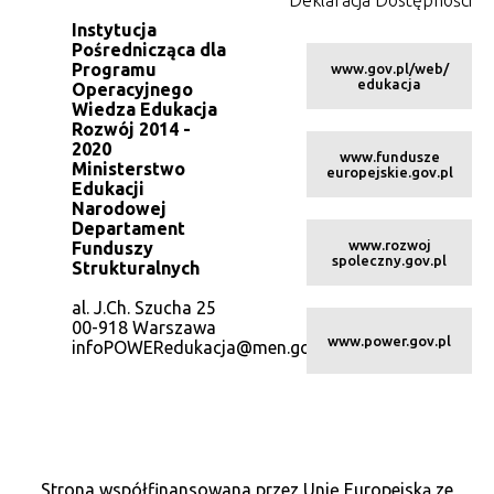
Instytucja
Pośrednicząca dla
Programu
www.gov.pl/web/
edukacja
Operacyjnego
Wiedza Edukacja
Rozwój 2014 -
2020
www.fundusze
Ministerstwo
europejskie.gov.pl
Edukacji
Narodowej
Departament
www.rozwoj
Funduszy
spoleczny.gov.pl
Strukturalnych
al. J.Ch. Szucha 25
00-918 Warszawa
www.power.gov.pl
infoPOWERedukacja@men.gov.pl
Strona współfinansowana przez Unię Europejską ze