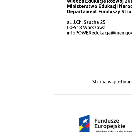
Wiedza Edukacja Rozwój 201
Ministerstwo Edukacji Naro
Departament Funduszy Stru
al. J.Ch. Szucha 25
00-918 Warszawa
infoPOWERedukacja@men.gov
Strona współfinan