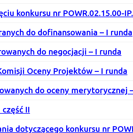
ęciu konkursu nr POWR.02.15.00-IP
ranych do dofinansowania – I runda
rowanych do negocjacji – I runda
misji Oceny Projektów – I runda
rowanych do oceny merytorycznej –
część II
kania dotyczącego konkursu nr POWR