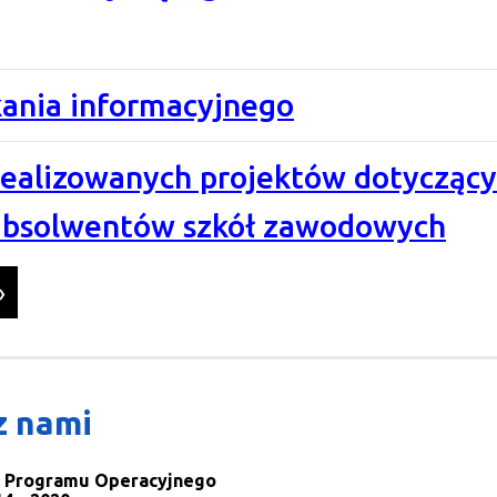
kania informacyjnego
realizowanych projektów dotycząc
absolwentów szkół zawodowych
»
z nami
la Programu Operacyjnego