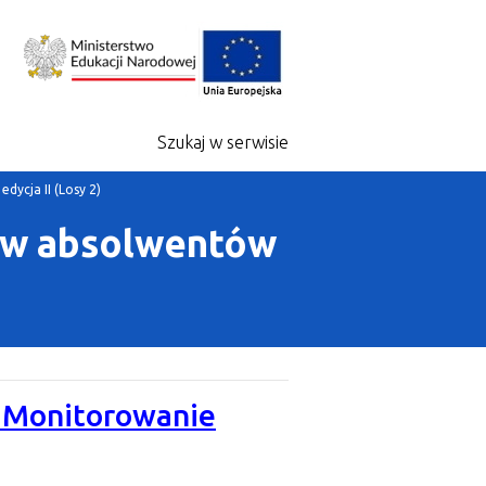
Szukaj w serwisie
ycja II (Losy 2)
sów absolwentów
. Monitorowanie