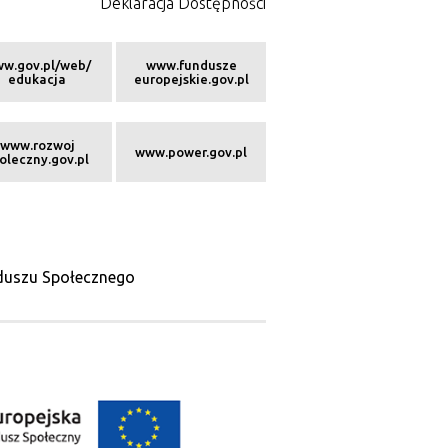
Deklaracja Dostępności
w.gov.pl/web/
www.fundusze
edukacja
europejskie.gov.pl
www.rozwoj
www.power.gov.pl
oleczny.gov.pl
nduszu Społecznego