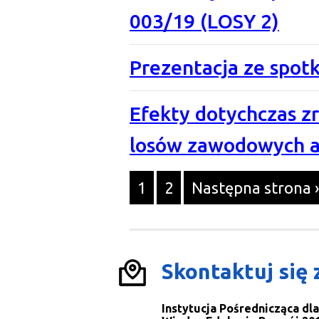
003/19 (LOSY 2)
Prezentacja ze spot
Efekty dotychczas z
losów zawodowych 
Przejdź
Przejdź
1
2
Następna strona 
do
do
strony
strony
Skontaktuj się 
Instytucja Pośrednicząca d