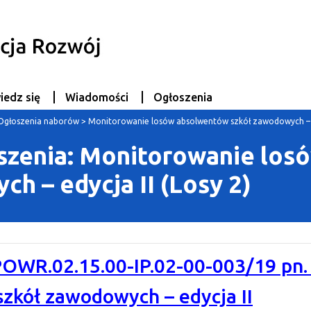
iedz się
Wiadomości
Ogłoszenia
Ogłoszenia naborów
>
Monitorowanie losów absolwentów szkół zawodowych – ed
szenia: Monitorowanie lo
h – edycja II (Losy 2)
POWR.02.15.00-IP.02-00-003/19 pn
zkół zawodowych – edycja II