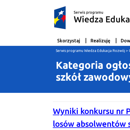
Skorzystaj
Realizuję
Dow
Serwis programu Wiedza Edukacja Rozwój
>
Kategoria ogło
szkół zawodowyc
Wyniki konkursu nr 
losów absolwentów s