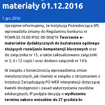
materiały 01.12.2016
1 gru 2016
Uprzejmie informujemy, że Instytucja Pośrednicząca (IP)
wprowadziła zmiany do Regulaminu konkursu nr
POWR.02.10.00-IP.02-00-004/16
Tworzenie e-
materiałów dydaktycznych do kształcenia ogólnego
służących rozwijaniu kompetencji kluczowych
oraz
do załącznika nr 15, a także zaktualizowano załączniki
nr 5, 6 i 12 część I oraz dodano załącznik nr 14 b.
W związku z koniecznością wprowadzenia zmian
merytorycznych, jak również w związku z otrzymaniem z
Instytucji Zarządzającej PO WER interpretacji dotyczącej
kwestii dostępności i zasad wykorzystania zasobów
edukacyjnych, IP podjęła decyzję o
wydłużeniu
terminu naboru wniosków do 27 grudnia br
.