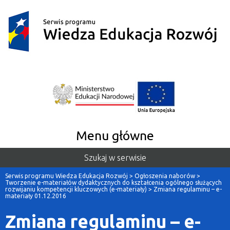
Menu główne
Szukaj w serwisie
Serwis programu Wiedza Edukacja Rozwój
>
Ogłoszenia naborów
>
Tworzenie e-materiałów dydaktycznych do kształcenia ogólnego służących
rozwijaniu kompetencji kluczowych (e-materiały)
>
Zmiana regulaminu – e-
materiały 01.12.2016
Zmiana regulaminu – e-