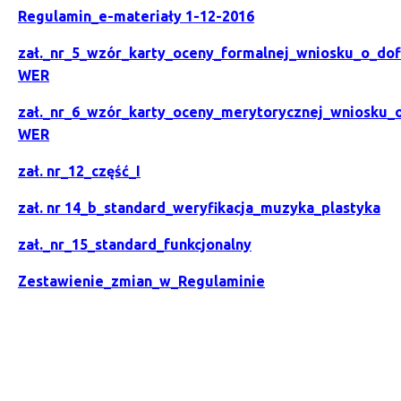
Regulamin_e-materiały 1-12-2016
zał._nr_5_wzór_karty_oceny_formalnej_wniosku_o_d
WER
zał._nr_6_wzór_karty_oceny_merytorycznej_wniosku
WER
zał. nr_12_część_I
zał. nr 14_b_standard_weryfikacja_muzyka_plastyka
zał._nr_15_standard_funkcjonalny
Zestawienie_zmian_w_Regulaminie