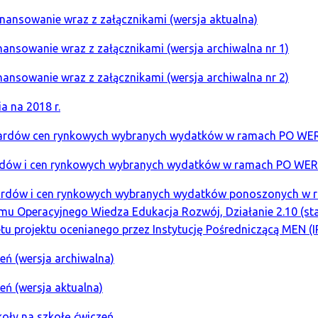
ansowanie wraz z załącznikami (wersja aktualna)
ansowanie wraz z załącznikami (wersja archiwalna nr 1)
ansowanie wraz z załącznikami (wersja archiwalna nr 2)
a na 2018 r.
ndardów cen rynkowych wybranych wydatków w ramach PO WER 
ardów i cen rynkowych wybranych wydatków w ramach PO WER 
ndardów i cen rynkowych wybranych wydatków ponoszonych w 
amu Operacyjnego Wiedza Edukacja Rozwój, Działanie 2.10 (
u projektu ocenianego przez Instytucję Pośredniczącą MEN (
eń (wersja archiwalna)
eń (wersja aktualna)
koły na szkołę ćwiczeń