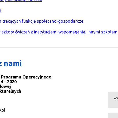
h
ich tracących funkcję społeczno-gospodarcze
y szkoły ćwiczeń z instytucjami wspomagania, innymi szkołam
z nami
la Programu Operacyjnego
4 - 2020
dowej
kturalnych
ww
.pl