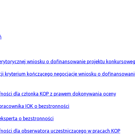
ń
 merytorycznej wniosku o dofinansowanie projektu konkursow
kacji kryterium kończącego negocjacje wniosku o dofinansowa
oufności dla członka KOP z prawem dokonywania oceny
 pracownika IOK o bezstronności
eksperta o bezstronności
ufności dla obserwatora uczestniczącego w pracach KOP