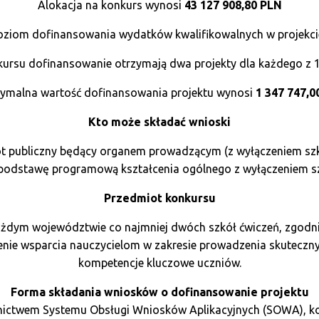
Alokacja na konkurs wynosi
43 127 908,80
PLN
ziom dofinansowania wydatków kwalifikowalnych w projekci
ursu dofinansowanie otrzymają dwa projekty dla każdego z 
ymalna wartość dofinansowania projektu wynosi
1 347 747,0
Kto może składać wnioski
iot publiczny będący organem prowadzącym (z wyłączeniem sz
e podstawę programową kształcenia ogólnego z wyłączeniem sz
Przedmiot konkursu
każdym województwie co najmniej dwóch szkół ćwiczeń, zgod
enie wsparcia nauczycielom w zakresie prowadzenia skuteczny
kompetencje kluczowe uczniów.
Forma składania wniosków o dofinansowanie projektu
ednictwem Systemu Obsługi Wniosków Aplikacyjnych (SOWA), k