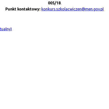
005/18
.
Punkt kontaktowy:
konkurs.szkolacwiczen@men.gov.pl
tualny)