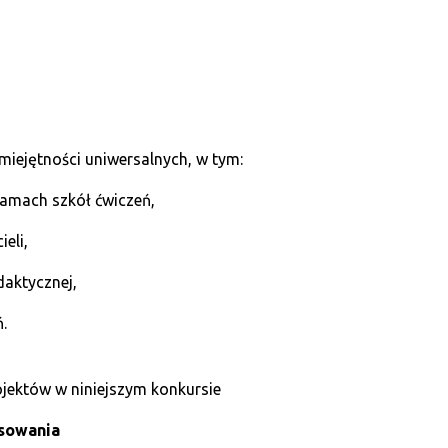
miejętności uniwersalnych, w tym:
amach szkół ćwiczeń,
eli,
daktycznej,
.
jektów w niniejszym konkursie
nsowania