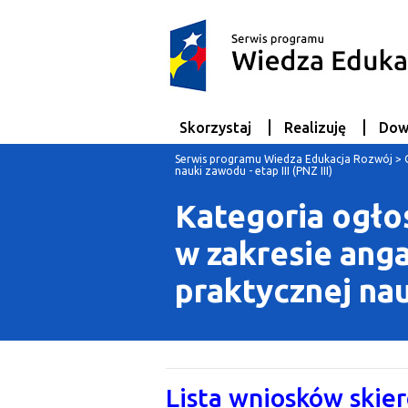
Skorzystaj
Realizuję
Dow
Serwis programu Wiedza Edukacja Rozwój
>
nauki zawodu - etap III (PNZ III)
Kategoria ogło
w zakresie ang
praktycznej nauk
Lista wniosków skie