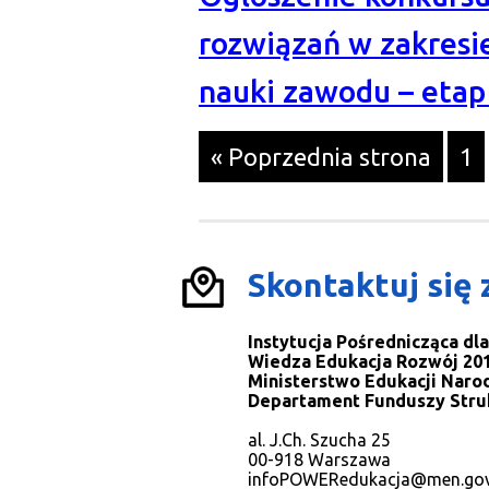
rozwiązań w zakresi
nauki zawodu – etap 
Pr
« Poprzednia strona
1
do
st
Skontaktuj się 
Instytucja Pośrednicząca d
Wiedza Edukacja Rozwój 201
Ministerstwo Edukacji Naro
Departament Funduszy Stru
al. J.Ch. Szucha 25
00-918 Warszawa
infoPOWERedukacja@men.gov