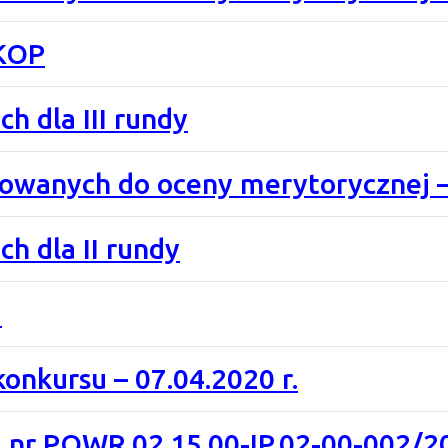
KOP
h dla III rundy
rowanych do oceny merytorycznej –
ch dla II rundy
i
onkursu – 07.04.2020 r.
 nr POWR.02.15.00-IP.02-00-002/2