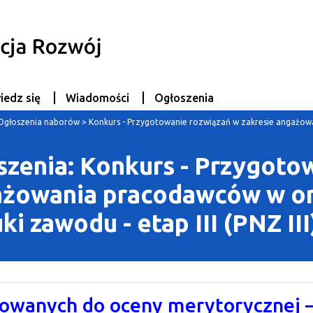
iedz się
Wiadomości
Ogłoszenia
Ogłoszenia naborów
>
Konkurs - Przygotowanie rozwiązań w zakresie angażow
szenia: Konkurs - Przygoto
ażowania pracodawców w or
i zawodu - etap III (PNZ III
rowanych do oceny merytorycznej – 