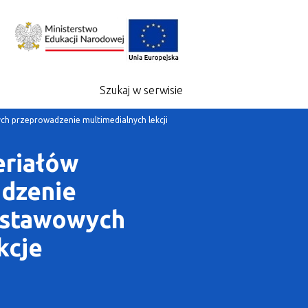
Szukaj w serwisie
ch przeprowadzenie multimedialnych lekcji
eriałów
adzenie
odstawowych
kcje