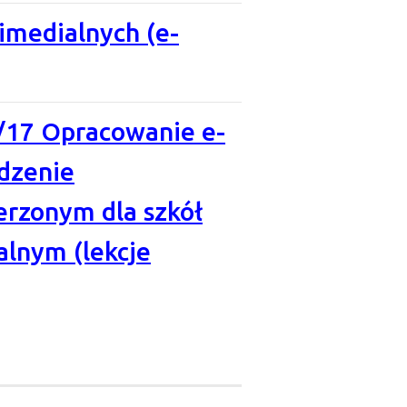
imedialnych (e-
8/17 Opracowanie e-
dzenie
erzonym dla szkół
lnym (lekcje