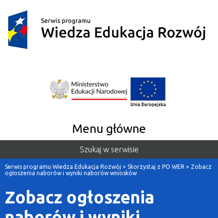
Menu główne
Szukaj w serwisie
Serwis programu Wiedza Edukacja Rozwój
>
Skorzystaj z PO WER
>
Zobacz
ogłoszenia naborów i wyniki naborów wniosków
Zobacz ogłoszenia
naborów i wyniki