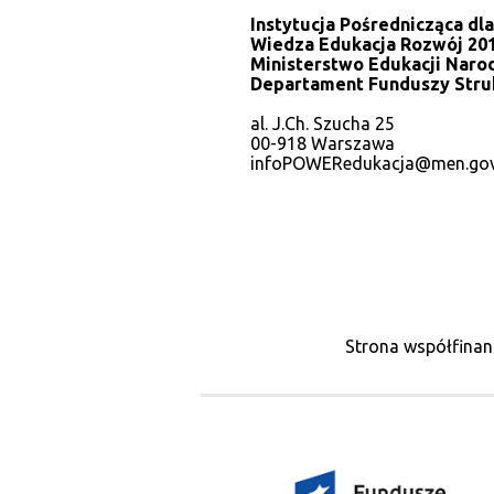
Instytucja Pośrednicząca d
Wiedza Edukacja Rozwój 201
Ministerstwo Edukacji Naro
Departament Funduszy Stru
al. J.Ch. Szucha 25
00-918 Warszawa
infoPOWERedukacja@men.gov
Strona współfinan